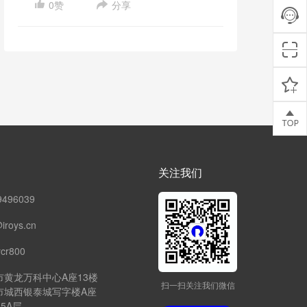
0赞
分享
富与准确度、词汇丰富度、语音语调等。大
家可以以这些为指标，看自己哪方面还需要
改进和提高。
关注我们
496039
oys.cn
cr800
市黄龙万科中心A座13楼
扫一扫关注我们微信
市城西银泰城写字楼A座
15A层