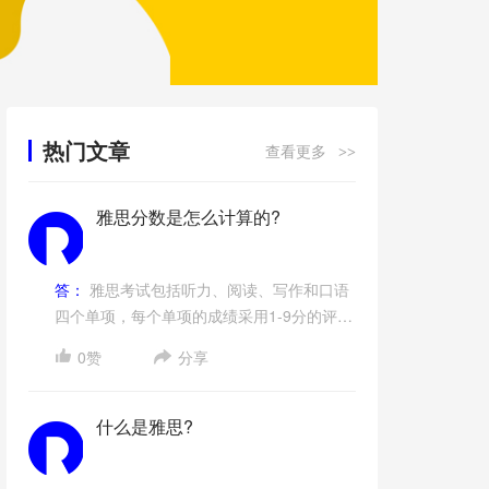
热门文章
查看更多
>>
雅思分数是怎么计算的?
答：
雅思考试包括听力、阅读、写作和口语
四个单项，每个单项的成绩采用1-9分的评分
制，雅思考试的总成绩为这四个单项的平均
0赞
分享
值。总分一般是整分或半分，如8分或8.5
分。
什么是雅思?