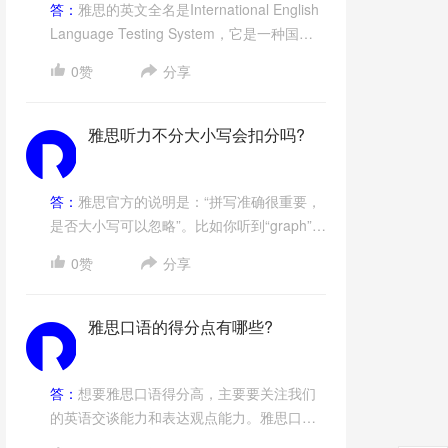
答：
雅思的英文全名是International English
Language Testing System，它是一种国际
英语测试系统。雅思考试体系于1989 年设
0赞
分享
立，由英国文化协会、剑桥大学考试委员会
和澳大利亚教育国际开发署共同举办。许多
想去以英语为交流语言的国家学习、工作和
雅思听力不分大小写会扣分吗?
生活的人们会报名雅思考试。针对不同的出
国目的，雅思的考试类型分为学术类(A 类，
Academic)和培训类(G 类，General
答：
雅思官方的说明是：“拼写准确很重要，
Training)两种。A类考试针对于计划出国留学
是否大小写可以忽略”。比如你听到“graph”这
深造或接受高等教育的考生;而G类考试针对
个答案词，你写graph、Graph或者GRAPH
0赞
分享
于有计划前往英语言国家生活、工作、移民
都算正确。​
的考生。
雅思口语的得分点有哪些?
答：
想要雅思口语得分高，主要要关注我们
的英语交谈能力和表达观点能力。雅思口语
的得分点表现为：说话的流利度、语法的丰