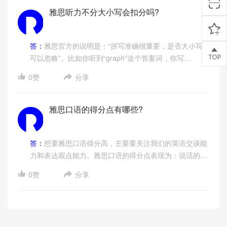
考试。针对不同的出国目的，雅思的考试类型分为学术类
雅思听力不分大小写会扣分吗?
(A 类，Academic)和培训类(G 类，General Training)两
种。A类考试针对于计划出国留学深造或接受高等教育的
考生;而G类考试针对于有计划前往英语言国家生活、工
答：
雅思官方的说明是：“拼写准确很重要，是否大小写
作、移民的考生。
可以忽略”。比如你听到“graph”这个答案词，你写
graph、Graph或者GRAPH都算正确。​
0赞
分享
雅思口语的得分点有哪些?
答：
想要雅思口语得分高，主要要关注我们的英语交谈能
力和表达观点能力。雅思口语的得分点表现为：说话的流
利度、语法的丰富与准确度、词汇丰富度、语音语调等。
0赞
分享
大家可以以这些为指标，看自己哪方面还需要改进和提
高。