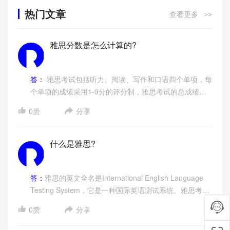
热门文章
查看更多
>>
雅思分数是怎么计算的?
答：
雅思考试包括听力、阅读、写作和口语四个单项，每
个单项的成绩采用1-9分的评分制，雅思考试的总成绩为
这四个单项的平均值。总分一般是整分或半分，如8分或
0赞
分享
8.5分。
什么是雅思?
答：
雅思的英文全名是International English Language
Testing System，它是一种国际英语测试系统。雅思考试
体系于1989 年设立，由英国文化协会、剑桥大学考试委
0赞
分享
员会和澳大利亚教育国际开发署共同举办。许多想去以英
语为交流语言的国家学习、工作和生活的人们会报名雅思