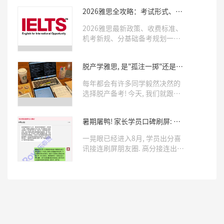
2026雅思全攻略：考试形式、费
用、备考周期全套干货
2026雅思最新政策、收费标准、
机考新规、分基础备考规划一次
性整理完毕，备考党直接收藏，
规划考试与学习少走弯路。
脱产学雅思, 是"孤注一掷"还是有
人"托底"? 这样的同学才适合!
每年都会有许多同学毅然决然的
选择脱产备考! 今天, 我们就跟着
乐亦思脱产上岸的学员们, 来看看
如何判断自己究竟要不要脱产~
暑期屠鸭! 家长学员口碑刷屏: 就
该早点来乐亦思!
一晃眼已经进入8月, 学员出分喜
讯接连刷屏朋友圈. 高分接连出
炉, 家长/学员们的走心好评一条
接一条，暑期过半, 已累计收获5
位雅思8.0学员! 27位7.0学员! 想
趁着剩余假期早日拿下高分的同
学, 快抓紧时间了!