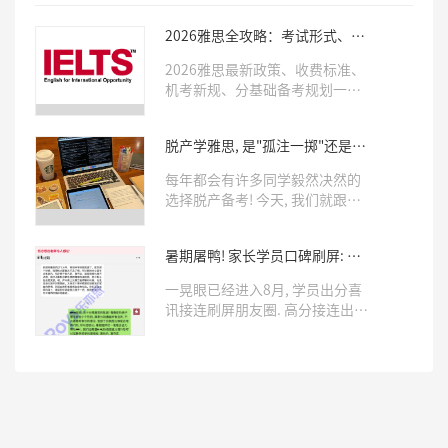
2026雅思全攻略：考试形式、费
用、备考周期全套干货
2026雅思最新政策、收费标准、
机考新规、分基础备考规划一次
性整理完毕，备考党直接收藏，
规划考试与学习少走弯路。
脱产学雅思, 是"孤注一掷"还是有
人"托底"? 这样的同学才适合!
每年都会有许多同学毅然决然的
选择脱产备考! 今天, 我们就跟着
乐亦思脱产上岸的学员们, 来看看
如何判断自己究竟要不要脱产~
暑期屠鸭! 家长学员口碑刷屏: 就
该早点来乐亦思!
一晃眼已经进入8月, 学员出分喜
讯接连刷屏朋友圈. 高分接连出
炉, 家长/学员们的走心好评一条
接一条，暑期过半, 已累计收获5
位雅思8.0学员! 27位7.0学员! 想
趁着剩余假期早日拿下高分的同
学, 快抓紧时间了!