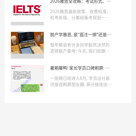
2026雅思全攻略：考试形式、费
用、备考周期全套干货
2026雅思最新政策、收费标准、
机考新规、分基础备考规划一次
性整理完毕，备考党直接收藏，
规划考试与学习少走弯路。
脱产学雅思, 是"孤注一掷"还是有
人"托底"? 这样的同学才适合!
每年都会有许多同学毅然决然的
选择脱产备考! 今天, 我们就跟着
乐亦思脱产上岸的学员们, 来看看
如何判断自己究竟要不要脱产~
暑期屠鸭! 家长学员口碑刷屏: 就
该早点来乐亦思!
一晃眼已经进入8月, 学员出分喜
讯接连刷屏朋友圈. 高分接连出
炉, 家长/学员们的走心好评一条
接一条，暑期过半, 已累计收获5
位雅思8.0学员! 27位7.0学员! 想
趁着剩余假期早日拿下高分的同
学, 快抓紧时间了!