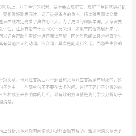
000以上，对于单词的积累，要学会去理解它，理解了单词就更好记
，要想做好雅思阅读，词汇量是备考的重点。精读雅思阅读文章
遗忘曲线决定光看字典作用不大，为了更深的理解单词，大家需要
么词性，注意有没有什么同义词反义词，如果有的话就展开来写，
同义词会帮助你更好地进行阅读理解，因为雅思阅读经常考察学生
具有普遍含义的动词、形容词，其次是副词和名词。而那些生僻的
一篇文章，也对过答案后对于题目和文章对应答案是有印象的，这
句子为主，一些简单句子不要花太多时间。进行正确句子分析的前
入各种成分来影响你的判断，最有效的方法就是我们学会分析句子
理清楚。
构上分析文章对你的阅读能力提升会很有帮助。雅思阅读文章大多