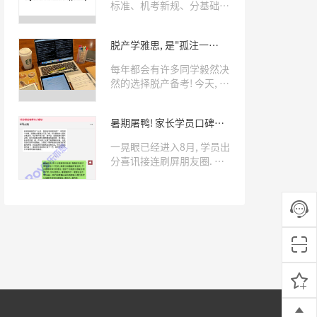
标准、机考新规、分基础备
考规划一次性整理完毕，备
考党直接收藏，规划考试与
脱产学雅思, 是"孤注一
学习少走弯路。
掷"还是有人"托底"? 这样的
每年都会有许多同学毅然决
同学才适合!
然的选择脱产备考! 今天, 我
们就跟着乐亦思脱产上岸的
学员们, 来看看如何判断自
暑期屠鸭! 家长学员口碑刷
己究竟要不要脱产~
屏: 就该早点来乐亦思!
一晃眼已经进入8月, 学员出
分喜讯接连刷屏朋友圈. 高
分接连出炉, 家长/学员们的
走心好评一条接一条，暑期
过半, 已累计收获5位雅思
8.0学员! 27位7.0学员! 想趁
着剩余假期早日拿下高分的
同学, 快抓紧时间了!