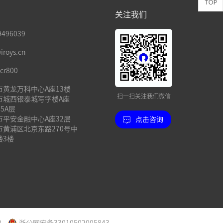
关注我们
496039
oys.cn
cr800
市黄龙万科中心A座13楼
扫一扫关注我们微信
市城西银泰城写字楼A座
15A层
市平安金融中心A座32层
点击咨询
市黄浦区北京东路270号中
楼3楼