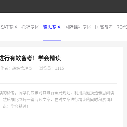
SAT专区
托福专区
雅思专区
国际课程专区
国高备考
ROY
进行有效备考！学会精读
作者：超级管理员
浏览量：1115
读的备考，同学们应该对其进行全局规划，利用真题摸透雅思阅读
；然后细化到每一篇阅读文章，在对文章进行精读的同时积累词汇
一点：学会精读！