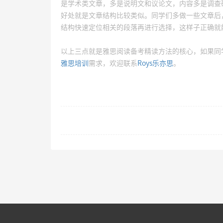
是学术类文章，多是说明文和议论文，内容多是调查
好处就是文章结构比较类似。同学们多做一些文章后
结构快速定位相关的段落再进行选择，这样子正确就
以上三点就是雅思阅读备考精读方法的核心，如果同
雅思培训
需求，欢迎联系
Roys乐亦思
。