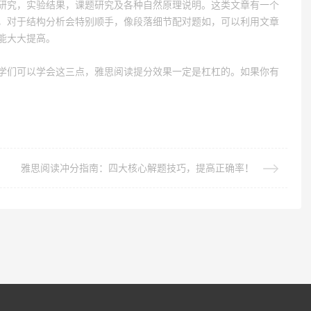
研究，实验结果，课题研究及各种自然原理说明。这类文章有一个
，对于结构分析会特别顺手，像段落细节配对题如，可以利用文章
能大大提高。
学们可以学会这三点，雅思阅读提分效果一定是杠杠的。如果你有
雅思阅读冲分指南：四大核心解题技巧，提高正确率！