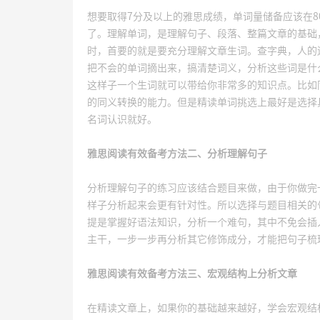
想要取得7分及以上的雅思成绩，单词量储备应该在8
了。理解单词，是理解句子、段落、整篇文章的基础
时，首要的就是要充分理解文章生词。查字典，人的
把不会的单词摘出来，搞清楚词义，分析这些词是什
这样子一个生词就可以带给你非常多的知识点。比如
的同义转换的能力。但是精读单词挑选上最好是选择
名词认识就好。
雅思阅读有效备考方法二、分析理解句子
分析理解句子的练习应该结合题目来做，由于你做完
样子分析起来会更有针对性。所以选择与题目相关的
提是掌握好语法知识，分析一个难句，其中不免会插
主干，一步一步再分析其它修饰成分，才能把句子梳
雅思阅读有效备考方法三、宏观结构上分析文章
在精读文章上，如果你的基础越来越好，学会宏观结