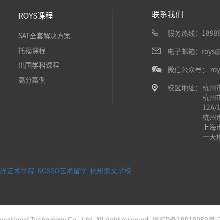
联系我们
ROYS课程
服务热线：18989
SAT全套解决方案
托福课程
电子邮箱：roys@ir
出国学科课程
微信公众号： roy
高分案例
校区地址：
杭州
杭州
12A/
杭州
上海
一大
洋艺术学院
ROSSO艺术留学
杭州鼎文学校