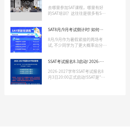
SAT课程
去哪里参加SAT课程，哪里有好
的SAT培训？这往往是很多有SAT
学习需求的学生比较关心的两个
问题。确实，一所专业靠谱的培
SAT8月/9月考试倒计时! 如何针
训机构，往往会对学生SAT成绩
对冲刺, 考前模拟, 直击1500+?
有非常大的影响。那么杭州哪里
8月/9月作为暑假紧接的两场考
有好的SAT培训呢，Roys乐亦思
试, 不少同学为了更大概率出分,
是你不错的选择。
为申请季做准备选择联报, 相当热
门!乐亦思SAT「突破班」「密卷
SSAT考试报名8.3启动! 2026-
班」帮你单项突破, 用最真实的模
2027年仅3次机会, 这份攻略藏
考, 帮你打造考场上最稳定的发
2026-2027学年SSAT考试报名8
好！
挥!
月3日20:00正式启动!SSAT是"美
国中考", 也是我们中国学生申请
顶尖私立美高必备的标化考试之
一.今年SSAT考试发生重大变化,
2027年上半年3场考试全部取消,
只剩下2026年下半年10月-12月
的3次考试机会.