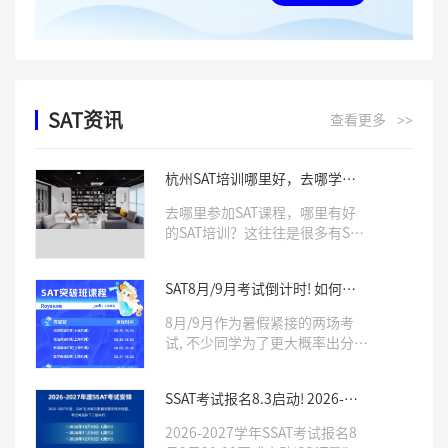
SAT资讯
查看更多
>>
杭州SAT培训哪里好，去哪学习
SAT课程
去哪里参加SAT课程，哪里有好
的SAT培训？这往往是很多有SAT
学习需求的学生比较关心的两个
问题。确实，一所专业靠谱的培
SAT8月/9月考试倒计时! 如何针
训机构，往往会对学生SAT成绩
对冲刺, 考前模拟, 直击1500+?
有非常大的影响。那么杭州哪里
8月/9月作为暑假紧接的两场考
有好的SAT培训呢，Roys乐亦思
试, 不少同学为了更大概率出分,
是你不错的选择。
为申请季做准备选择联报, 相当热
门!乐亦思SAT「突破班」「密卷
SSAT考试报名8.3启动! 2026-
班」帮你单项突破, 用最真实的模
2027年仅3次机会, 这份攻略藏
考, 帮你打造考场上最稳定的发
2026-2027学年SSAT考试报名8
好！
挥!