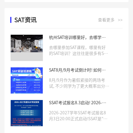
SAT资讯
查看更多
>>
杭州SAT培训哪里好，去哪学习
SAT课程
去哪里参加SAT课程，哪里有好
的SAT培训？这往往是很多有SAT
学习需求的学生比较关心的两个
问题。确实，一所专业靠谱的培
SAT8月/9月考试倒计时! 如何针
训机构，往往会对学生SAT成绩
对冲刺, 考前模拟, 直击1500+?
有非常大的影响。那么杭州哪里
8月/9月作为暑假紧接的两场考
有好的SAT培训呢，Roys乐亦思
试, 不少同学为了更大概率出分,
是你不错的选择。
为申请季做准备选择联报, 相当热
门!乐亦思SAT「突破班」「密卷
SSAT考试报名8.3启动! 2026-
班」帮你单项突破, 用最真实的模
2027年仅3次机会, 这份攻略藏
考, 帮你打造考场上最稳定的发
2026-2027学年SSAT考试报名8
好！
挥!
月3日20:00正式启动!SSAT是"美
国中考", 也是我们中国学生申请
顶尖私立美高必备的标化考试之