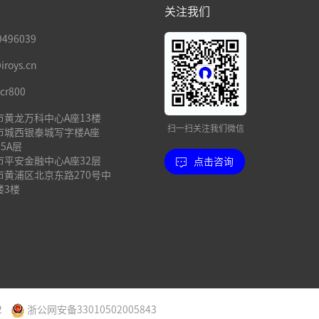
关注我们
496039
oys.cn
cr800
市黄龙万科中心A座13楼
扫一扫关注我们微信
市城西银泰城写字楼A座
15A层
市平安金融中心A座32层
点击咨询
市黄浦区北京东路270号中
楼3楼
2
浙公网安备33010502005843