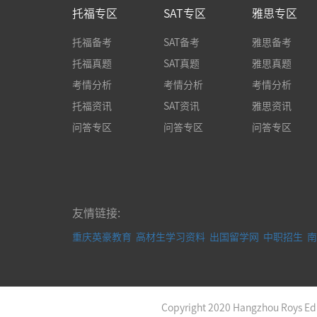
托福专区
SAT专区
雅思专区
托福备考
SAT备考
雅思备考
托福真题
SAT真题
雅思真题
考情分析
考情分析
考情分析
托福资讯
SAT资讯
雅思资讯
问答专区
问答专区
问答专区
友情链接:
重庆英豪教育
高材生学习资料
出国留学网
中职招生
南
Copyright 2020 Hangzhou Roys Educ