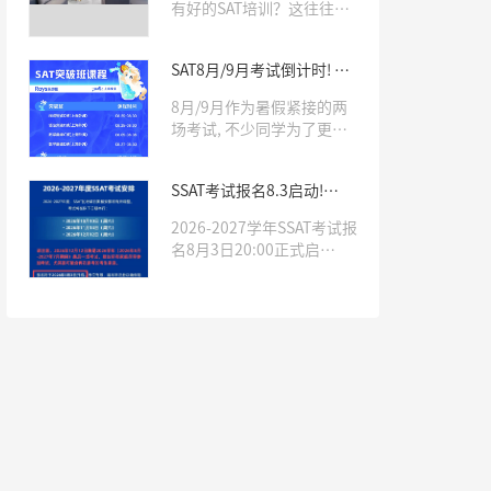
有好的SAT培训？这往往是
很多有SAT学习需求的学生
比较关心的两个问题。确
SAT8月/9月考试倒计时! 如
实，一所专业靠谱的培训机
何针对冲刺, 考前模拟, 直击
构，往往会对学生SAT成绩
8月/9月作为暑假紧接的两
1500+?
有非常大的影响。那么杭州
场考试, 不少同学为了更大
哪里有好的SAT培训呢，
概率出分, 为申请季做准备
Roys乐亦思是你不错的选
选择联报, 相当热门!乐亦思
择。
SSAT考试报名8.3启动!
SAT「突破班」「密卷班」
2026-2027年仅3次机会, 这
帮你单项突破, 用最真实的
2026-2027学年SSAT考试报
份攻略藏好！
模考, 帮你打造考场上最稳
名8月3日20:00正式启
定的发挥!
动!SSAT是"美国中考", 也是
我们中国学生申请顶尖私立
美高必备的标化考试之一.
今年SSAT考试发生重大变
化, 2027年上半年3场考试
全部取消, 只剩下2026年下
半年10月-12月的3次考试
机会.