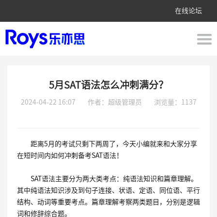
在线论坛
5月SAT语法怎么冲刺满分？
2024-04-22 16:07
作者：超级管理员
浏览量：1137
距离
5
月的考试只剩下两周了，今天小编就来和大家分享
在短时间内如何冲刺备考
SAT
语法！
SAT
语法主要分为两大类考点：纯语法知识和篇章理解。
其中纯语法知识涉及到句子连接、状语、定语、同位语、平行
结构、动词等重要考点。篇章理解考察两类题目，分别是逻辑
词和修辞综合题。