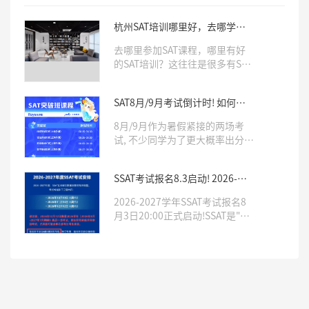
杭州SAT培训哪里好，去哪学习
SAT课程
去哪里参加SAT课程，哪里有好
的SAT培训？这往往是很多有SAT
学习需求的学生比较关心的两个
问题。确实，一所专业靠谱的培
SAT8月/9月考试倒计时! 如何针
训机构，往往会对学生SAT成绩
对冲刺, 考前模拟, 直击1500+?
有非常大的影响。那么杭州哪里
8月/9月作为暑假紧接的两场考
有好的SAT培训呢，Roys乐亦思
试, 不少同学为了更大概率出分,
是你不错的选择。
为申请季做准备选择联报, 相当热
门!乐亦思SAT「突破班」「密卷
SSAT考试报名8.3启动! 2026-
班」帮你单项突破, 用最真实的模
2027年仅3次机会, 这份攻略藏
考, 帮你打造考场上最稳定的发
2026-2027学年SSAT考试报名8
好！
挥!
月3日20:00正式启动!SSAT是"美
国中考", 也是我们中国学生申请
顶尖私立美高必备的标化考试之
一.今年SSAT考试发生重大变化,
2027年上半年3场考试全部取消,
只剩下2026年下半年10月-12月
的3次考试机会.