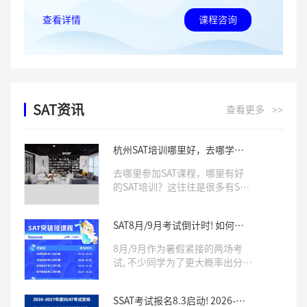
查看详情
课程咨询
SAT资讯
查看更多
>>
杭州SAT培训哪里好，去哪学习
SAT课程
去哪里参加SAT课程，哪里有好
的SAT培训？这往往是很多有SAT
学习需求的学生比较关心的两个
问题。确实，一所专业靠谱的培
SAT8月/9月考试倒计时! 如何针
训机构，往往会对学生SAT成绩
对冲刺, 考前模拟, 直击1500+?
有非常大的影响。那么杭州哪里
8月/9月作为暑假紧接的两场考
有好的SAT培训呢，Roys乐亦思
试, 不少同学为了更大概率出分,
是你不错的选择。
为申请季做准备选择联报, 相当热
门!乐亦思SAT「突破班」「密卷
SSAT考试报名8.3启动! 2026-
班」帮你单项突破, 用最真实的模