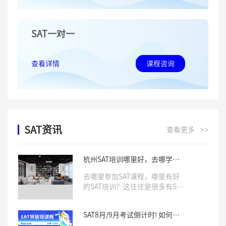
SAT一对一
查看详情
课程咨询
SAT资讯
查看更多
>>
杭州SAT培训哪里好，去哪学习
SAT课程
去哪里参加SAT课程，哪里有好
的SAT培训？这往往是很多有SAT
学习需求的学生比较关心的两个
问题。确实，一所专业靠谱的培
SAT8月/9月考试倒计时! 如何针
训机构，往往会对学生SAT成绩
对冲刺, 考前模拟, 直击1500+?