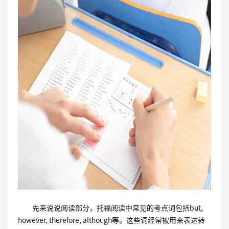
先来说说阅读部分，托福阅读中常见的考点词包括but,
however, therefore, although等。这些词经常被用来表达转