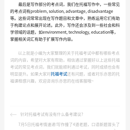
最后是写作部分的考点词，我们在托福写作中，一些常见
的考点词有problem, solution, advantage, disadvantage
等。这些词常常出现在写作题目和文章中，熟练运用它们有助
于构建论点和展开论述。此外，写作还会涉及到一些社会和科
学领域的话题，如environment, technology, education等，
掌握相关词汇有助于扩展写作内容。
以上就是小编为大家整理的关于托福考试中都有哪些考点
词的内容，希望对大家有帮助，相信通过掌握好以上这些托福
考试的常见考点词，我们就能顺利通过考试，同时成绩也会有
明显提升。如果大家对
托福考试
还有问题，或者对乐亦思的托
福课程感兴趣，欢迎咨询乐亦思的在线客服哦~
针对托福考试有没有什么备考建议?
7月5日托福考情速递!写作撞了4道老题，口语新题冒头了