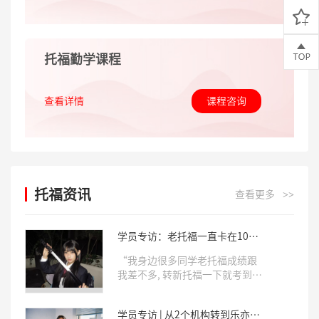
托福勤学课程
查看详情
课程咨询
托福资讯
查看更多
>>
学员专访：老托福一直卡在106,
来到乐亦思后拿下新托福5.5!
“我身边很多同学老托福成绩跟
我差不多, 转新托福一下就考到
5.5了!我也来试试, 结果一来, 真
出分了!”今天的乐亦思学员专
学员专访 | 从2个机构转到乐亦
访, 我们邀请到了就读于重庆巴蜀