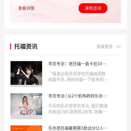
查看详情
课程咨询
托福资讯
查看更多
>>
学员专访：老托福一直卡在106,
来到乐亦思后拿下新托福5.5!
“我身边很多同学老托福成绩跟
我差不多, 转新托福一下就考到
5.5了!我也来试试, 结果一来, 真
出分了!”今天的乐亦思学员专
学员专访 | 从2个机构转到乐亦
访, 我们邀请到了就读于重庆巴蜀
思, 10天考出6.0!
常春藤的H同学, 来分享自己10天
今天的乐亦思学员专访, 我们邀请
斩获托福5.5分的学习经验。
到来自UWC常熟的J同学, 来看看
她分享自己斩获托福6.0满分的学
习经验。
乐亦思托福暑期第3批出分!2人满