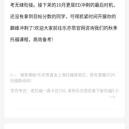
考无缝衔接。接下来的10月更是ED冲刺的最后时机，
还没有拿到目标分数的同学，可得抓紧时间开展你的
巅峰冲刺了!欢迎大家前往乐亦思官网咨询我们的秋季
托福课程，高效备考!
独家揭秘!乐亦思直击上海托福体验日，抢先掌握2026
托福新动向!
学员专访：老托福一直卡在106, 来到乐亦思后拿下新托福5.5!