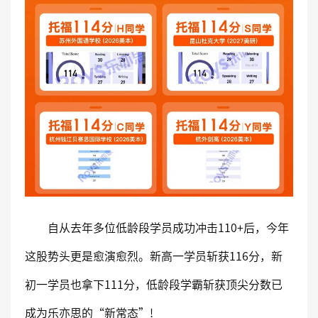
自从去年多位低龄段学员成功冲击110+后，今年
这股势头更是愈演愈烈。新高一学员斩获116分，新
初一学员也拿下111分，低龄段学霸斩获顶尖分数已
成为乐亦思的“新常态”!