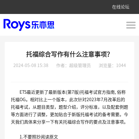
在线论坛
托福综合写作有什么注意事项？
2024-05-08 15:38
作者：超级管理员
浏览量：1044
ETS
最近更新了最新版本
(
第
7
版
)
托福考试官方指南
,
俗称
托福
OG
。相对比上一个版本，此次针对
2023
年
7
月改革后的
托福考试，从题目类型，题型介绍，评分标准，以及配套例题
等方面进行了调整，更加贴合于新版托福考试的备考需要。今
天我们具体来分享一下有关托福综合写作的要点及注意事项。
1.
不要照抄阅读原文