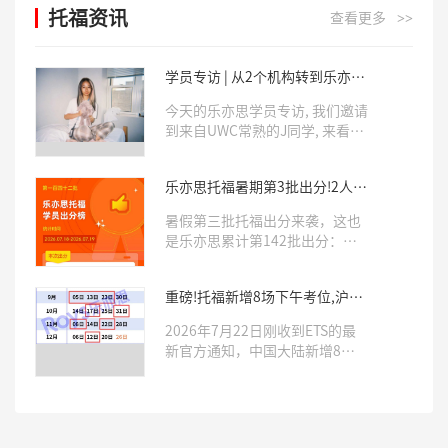
托福资讯
查看更多
>>
学员专访 | 从2个机构转到乐亦
思, 10天考出6.0!
今天的乐亦思学员专访, 我们邀请
到来自UWC常熟的J同学, 来看看
她分享自己斩获托福6.0满分的学
习经验。
乐亦思托福暑期第3批出分!2人满
分6.0，近三分之二拿下5.0+
暑假第三批托福出分来袭，这也
是乐亦思累计第142批出分：有2
位新高一学员直接拿到6.0满分，
5.5分以上有13人，5.0分以上38
重磅!托福新增8场下午考位,沪杭
人，4.5分以上53人。新题型满
地区考生赶紧抢,手慢无！
分学员累计已经13位。这数据放
2026年7月22日刚收到ETS的最
暑假档里，相当炸裂。
新官方通知，中国大陆新增8场
托福下午场考试，下半年想冲
5.0+高分甚至冲6.0满分的同学，
现在立刻去抢名额，晚了绝对秒
空!