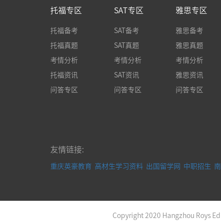
托福专区
SAT专区
雅思专区
托福备考
SAT备考
雅思备考
托福真题
SAT真题
雅思真题
考情分析
考情分析
考情分析
托福资讯
SAT资讯
雅思资讯
问答专区
问答专区
问答专区
友情链接:
重庆英豪教育
高材生学习资料
出国留学网
中职招生
南
Copyright 2020 Hangzhou Roys Educ