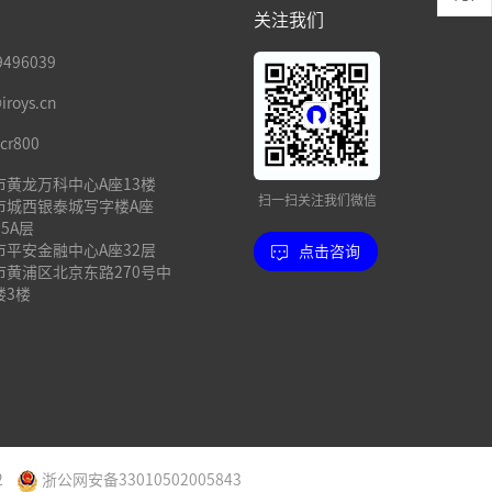
关注我们
496039
oys.cn
cr800
市黄龙万科中心A座13楼
扫一扫关注我们微信
市城西银泰城写字楼A座
15A层
市平安金融中心A座32层
点击咨询
市黄浦区北京东路270号中
楼3楼
2
浙公网安备33010502005843