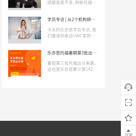
绩跟我差不多, 转新托福一
下就考到5.5了!我也来试试,
结果一来, 真出分了!”今天
学员专访 | 从2个机构转到
的乐亦思学员专访, 我们邀
乐亦思, 10天考出6.0!
请到了就读于重庆巴蜀常春
今天的乐亦思学员专访, 我
藤的H同学, 来分享自己10
们邀请到来自UWC常熟的J
天斩获托福5.5分的学习经
同学, 来看看她分享自己斩
验。
获托福6.0满分的学习经
乐亦思托福暑期第3批出
验。
分!2人满分6.0，近三分之
暑假第三批托福出分来袭，
二拿下5.0+
这也是乐亦思累计第142批
出分：有2位新高一学员直
接拿到6.0满分，5.5分以上
有13人，5.0分以上38人，
4.5分以上53人。新题型满
分学员累计已经13位。这数
据放暑假档里，相当炸裂。