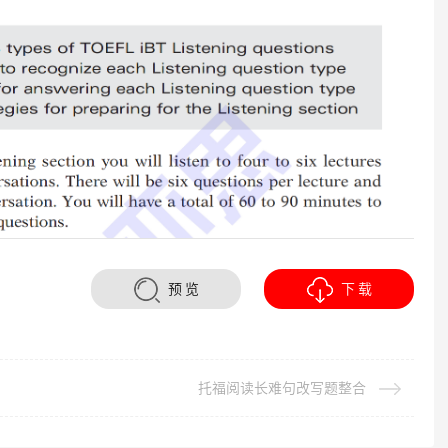
预 览
下 载
托福阅读长难句改写题整合