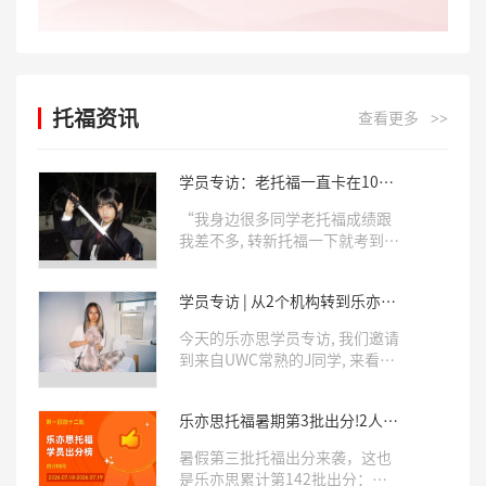
托福资讯
查看更多
>>
学员专访：老托福一直卡在106,
来到乐亦思后拿下新托福5.5!
“我身边很多同学老托福成绩跟
我差不多, 转新托福一下就考到
5.5了!我也来试试, 结果一来, 真
出分了!”今天的乐亦思学员专
学员专访 | 从2个机构转到乐亦
访, 我们邀请到了就读于重庆巴蜀
思, 10天考出6.0!
常春藤的H同学, 来分享自己10天
今天的乐亦思学员专访, 我们邀请
斩获托福5.5分的学习经验。
到来自UWC常熟的J同学, 来看看
她分享自己斩获托福6.0满分的学
习经验。
乐亦思托福暑期第3批出分!2人满
分6.0，近三分之二拿下5.0+
暑假第三批托福出分来袭，这也
是乐亦思累计第142批出分：有2