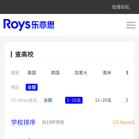
在线论坛
查高校
国家
美国
英国
加拿大
澳洲
新西兰
地区
全部
US.News排名
全部
1~10名
11~20名
21~5
学校排序
US.News
共
10
所学校