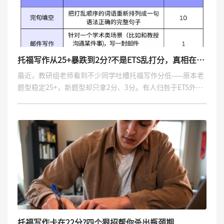
托福写作从25+暴跌到2分?不是ETS乱打分，真相在这
里
最近，教研组老师看到不少同学吐槽托福写作分低——原本老
题型稳定25+，新题型却只拿2分、3分。有人归咎于ETS外包
评分不认真，但ETS自负盈亏，乱打分百害无一利，偶尔瑕疵
或许有，大面积不可能。
托福写作卡在22分?四个狠招帮你杀出瓶颈期