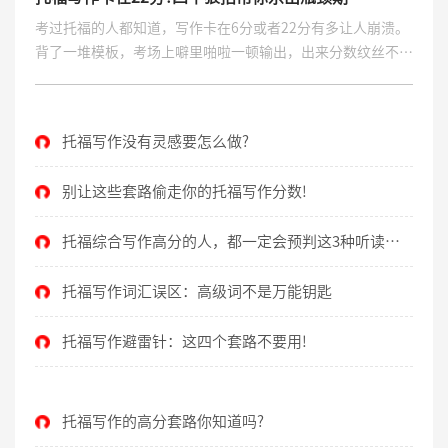
考过托福的人都知道，写作卡在6分或者22分有多让人崩溃。
背了一堆模板，考场上噼里啪啦一顿输出，出来分数纹丝不
动。说实话，到了2026年，光靠模板混分这条路基本走不通
了。考官早就看腻了那些千篇一律的套路，真正能提分的东
西，得从根子上改。
托福写作没有灵感要怎么做?
别让这些套路偷走你的托福写作分数!
托福综合写作高分的人，都一定会预判这3种听读关
系!
托福写作词汇误区：高级词不是万能钥匙
托福写作避雷针：这四个套路不要用!
托福写作的高分套路你知道吗?