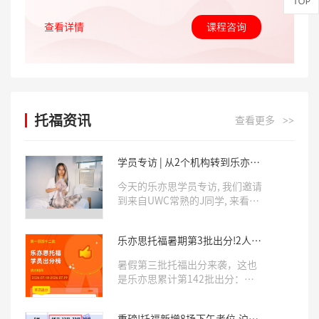
查看详情
课程咨询
托福资讯
查看更多
>>
学员专访 | 从2个机构转到乐亦
思, 10天考出6.0!
今天的乐亦思学员专访, 我们邀请
到来自UWC常熟的J同学, 来看看
她分享自己斩获托福6.0满分的学
习经验。
乐亦思托福暑期第3批出分!2人满
分6.0，近三分之二拿下5.0+
暑假第三批托福出分来袭，这也
是乐亦思累计第142批出分：有2
位新高一学员直接拿到6.0满分，
5.5分以上有13人，5.0分以上38